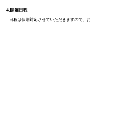
4.開催日程
日程は個別対応させていただきますので、お
気軽にお問い合わせください(^^)
5.会場
詳細は、お申込み後にお知らせいたします。
​お申込み・お問い合わせはこちら
プロのカラーリストを目指す方は【 color &
fashion 】ちえみへ♡
​ご質問・ご要望等ございましたら、まずは