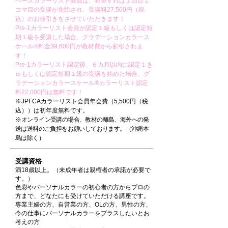
ベースカラーリスト会員は、希望すれば１回目１
コマ目の受講が免除され、受講料27,500円（税
込）のお値引きをさせていただきます！
Pre-1カラーリスト会員が認定１級もしくは認定短
期１級を受講した場合、グラデーションカラース
ケール®料金39,600円が教材費から割引されま
す！
Pre-1カラーリスト認定後、６カ月以内に認定１き
ゅもしくは認定短期１級の受講を始めた場合、グ
ラデーションカラースケール®カラーリスト認定
料22,000円は無料です！
​※JPFCAカラーリスト会員年会費（5,500円（税
込））は初年度無料です。
※
オンライン受講の場合、教材の離島、海外への発
送は送料のご負担をお願いしております。（沖縄本
島は除く
）
受講資格
満18歳以上。（未成年者は親権者の承諾が必要で
す。）
​色彩やパーソナルカラーの初心者の方からプロの
方まで、どなたにも受けていただける講座です。
専業主婦の方、自営業の方、OLの方、男性の方、
今の仕事にパーソナルカラーをプラスしたいとお
考えの方