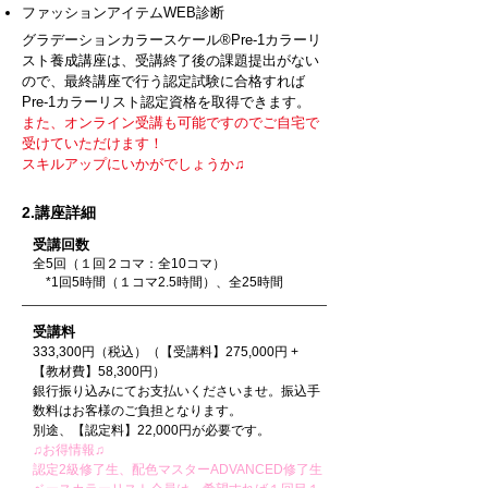
​ファッションアイテムWEB診断
グラデーションカラースケール®Pre-1カラーリ
スト養成講座は、受講終了後の課題提出がない
ので、最終講座で行う認定試験に合格すれば
Pre-1カラーリスト認定資格を取得できます。
また、オンライン受講も可能ですのでご自宅で
受けていただけます！
スキルアップにいかがでしょうか♫
2.講座詳細
受講回数
全5回（１回２コマ：全10コマ）
*1回5時間（１コマ2.5時間）、全25時間
受講料
333,300円（税込）（【受講料】275,000円 +
【教材費】58,300円）
銀行振り込みにてお支払いくださいませ。振込手
数料はお客様のご負担となります。
​別途、【認定料】22,000円が必要です。
♫お得情報♫
​認定2級修了生、配色マスターADVANCED修了生