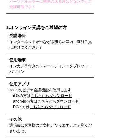
パーソナルカラーに興味のある方はどなたでもご
受講可能です！
3.オンライン受講をご希望の方
​受講場所
​インターネットがつながる明るい室内（直射日光
は避けてください）
使用端末
インカメラ付きのスマートフォン・タブレット・
パソコン
使用アプリ
zoomのビデオ会議機能を使用します。
iOSの方は
こちらからダウンロード
androidの方は
こちらからダウンロード
PCの方は
こちらからダウンロード
​その他
通信費はお客様のご負担となります。ご了承くだ
さいませ。